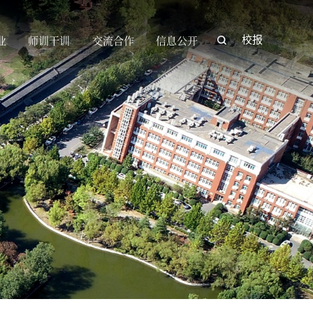
业
师训干训
交流合作
信息公开
校报