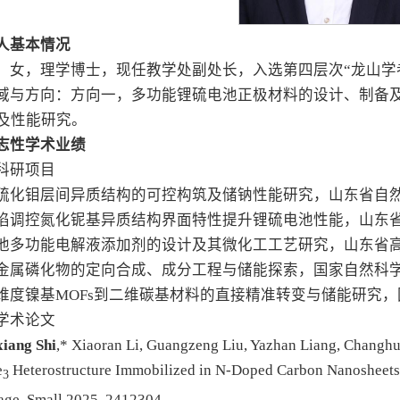
人基本情况
，女，理学博士，现任教学处副处长，入选第四层次“龙山学
域与方向：方向一，多功能锂硫电池正极材料的设计、制备
及性能研究。
志性学术业绩
科研项目
缺陷硫化钼层间异质结构的可控构筑及储钠性能研究，山东省自
铌缺陷调控氮化铌基异质结构界面特性提升锂硫电池性能，山东
锂电池多功能电解液添加剂的设计及其微化工工艺研究，山东省
过渡金属磷化物的定向合成、成分工程与储能探索，国家自然科
特殊维度镍基MOFs到二维碳基材料的直接精准转变与储能研
学术论文
iang Shi
,* Xiaoran Li, Guangzeng Liu, Yazhan Liang, Changhu
e
Heterostructure Immobilized in N-Doped Carbon Nanosheets
3
age.
Small
2025, 2412304.