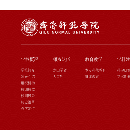
学校概况
师资队伍
教育教学
学科建
学校简介
龙山学者
本专科生教育
科学研
领导介绍
人事处
继续教育
学术期
组织机构
校训校歌
校园风采
历史沿革
办学定位