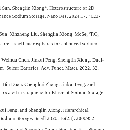
 Sun, Shenglin Xiong*. Heterostructure of 2D
mance Sodium Storage.
Nano Res.
2024,17, 4023-
Sun, Xinzheng Liu, Shenglin Xiong. MoSe
/TiO
2
2
s core—shell microspheres for enhanced sodium
, Weihua Chen, Jinkui Feng, Shenglin Xiong. Dual-
m–Sulfur Batteries.
Adv. Funct. Mater.
2022, 32,
, Bin Duan, Chenghui Zhang, Jinkui Feng, and
Located in Graphene for Efficient Sodium Storage.
kui Feng, and Shenglin Xiong. Hierarchical
Sodium Storage.
Small
2020, 16(23), 2000952.
+
kui Feng, and Shenglin Xiong. Boosting Na
Storage