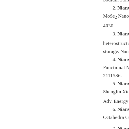
2.
Nianx
MoSe
Nanos
2
4030.
3.
Nianx
heterostruc
storage.
Nan
4.
Nianx
Functional N
2111586.
5.
Nianx
Shenglin Xi
Adv. Energy
6.
Nianx
Octahedra C
7.
Nianx