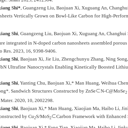
iang Shi*
, Guangzeng Liu, Baojuan Xi, Xuguang An, Changhui
heets Vertically Grown on Bowl-Like Carbon for High-Perfor
iang Shi
, Guangzeng Liu, Baojuan Xi, Xuguang An, Changhui 
ture integrated in N-doped carbon nanosheets assembled porou
o Res.
2023, 16, 9398-9406.
iang Shi
, Baojuan Xi, Jie Liu, Zhengchunyu Zhang, Ning Song
bN Ultrafine Nanocrystals Enabling Kinetically Boosted Lithiu
iang Shi
, Yanting Chu, Baojuan Xi,* Man Huang, Weihua Chen
ong*. Sandwich Structures Constructed by ZnSe⊂N-C@MoSe
2
 Mater.
2020, 10, 2002298.
iang Shi
, Baojuan Xi,* Man Huang, Xiaojian Ma, Haibo Li, Jin
onstructed by Cu
S/MoS
⊂Carbon Framework with Enhanced 
2
2
iang Shi
, Baojuan Xi,* Fang Tian, Xiaojian Ma, Haibo Li, Jin