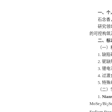
一、个
石念香
研究领
的可控构筑
二、标
（一）
1. 
2. 
3. 
4. 
5. 
（二）
1.
Nianx
MoSe
/Bi
S
2
2
Sodium Stor