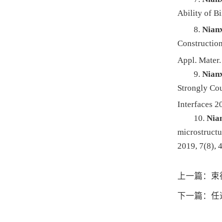
Ability of B
8.
Nianx
Constructio
Appl. Mater.
9.
Nianx
Strongly Co
Interfaces 2
10.
Nia
microstructu
2019, 7(8),
上一篇：束
下一篇：任