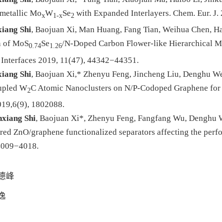
imetallic Mo
W
Se
with Expanded Interlayers. Chem. Eur. J.
x
1-x
2
iang Shi
, Baojuan Xi, Man Huang, Fang Tian, Weihua Chen, Ha
n of MoS
Se
/N-Doped Carbon Flower-like Hierarchical M
0.74
1.26
 Interfaces
2019, 11(47), 44342−44351.
iang Shi
, Baojuan Xi,* Zhenyu Feng, Jincheng Liu, Denghu Wei
upled W
C Atomic Nanoclusters on N/P-Codoped Graphene for K
2
019,6(9), 1802088.
nxiang Shi
, Baojuan Xi*, Zhenyu Feng, Fangfang Wu, Denghu Wei
red ZnO/graphene functionalized separators affecting the perfo
 4009−4018.
德峰
逸