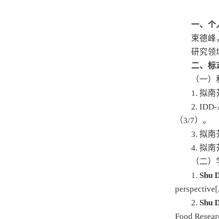
一、个
束德峰
研究领
二、标
（一）
1. 
2. I
（3/7）。
3. 
4. 
（二）
1.
Shu 
perspective[
2.
Shu 
Food Researc