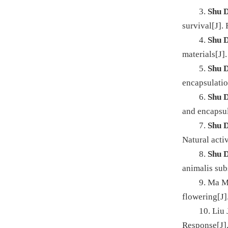
3.
Shu 
survival[J].
4.
Shu 
materials[J]
5.
Shu 
encapsulatio
6.
Shu 
and encapsul
7.
Shu 
Natural acti
8.
Shu 
animalis sub
9. Ma M
flowering[J]
10. Liu 
Response[J]