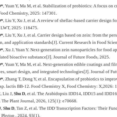
D*
, Yuan Y, Ma M, et al. Stabilization of probiotics: A focus on
Food Chemistry
, 2025: 147301.
D*
, Liu Y, Xu J, et al. A review of shellac-based carrier design 
.
LWT
, 2025: 118475.
D*
, Liu Y, Xu J, et al. Carrier design based on zein: from the pe
n, and application standards[J].
Current Research in Food Scie
D*
, Xu J, Yuan Y. Next-generation zein nanoparticles for food ap
ated bioactive substance[J].
Journal of Future Foods
, 2025.
D*
, Yuan Y, Ma M, et al. Next-generation edible coatings and fil
ves, smart design, and integrated technologies[J].
Journal of Fu
D*
, Zhang T, Dong Y, et al. Encapsulation of probiotics to impr
sp. lactis BB-12. Food Chemistry X,
Food Chemistry: X
,2026: 
, Liu J,
Shu D
, et al. The Arabidopsis IDD14, IDD15 and IDD16 
.
The Plant Journal
,
2026, 125(1): e70668.
J,
Shu D
, Tan Z, et al. The IDD Transcription Factors: Their F
.
Phyton
, 2024, 93(1).