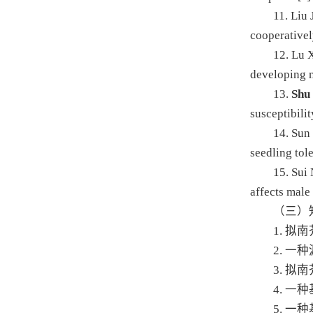
11. Liu 
cooperativel
12. Lu 
developing 
13.
Shu
susceptibilit
14. Sun
seedling tole
15. Sui
affects male 
（三）
1. 拟
2. 
3. 
4. 
5. 