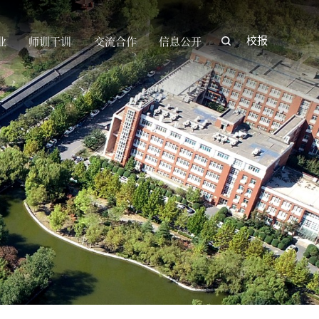
业
师训干训
交流合作
信息公开
校报