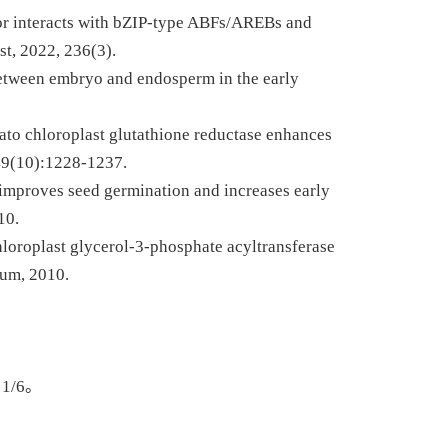
ctor interacts with bZIP-type ABFs/AREBs and
st
, 2022, 236(3).
k between embryo and endosperm in the early
ato chloroplast glutathione reductase enhances
 49(10):1228-1237.
 improves seed germination and increases early
10.
chloroplast glycerol-3-phosphate acyltransferase
rum
, 2010.
/6。
。