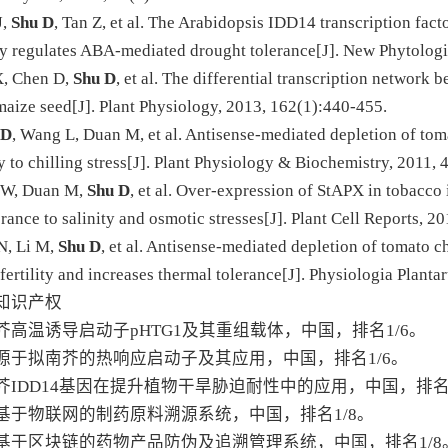
J,
Shu D
, Tan Z, et al. The Arabidopsis IDD14 transcription fa
y regulates ABA-mediated drought tolerance[J].
New Phytologi
X, Chen D,
Shu D
, et al. The differential transcription networ
maize seed[J].
Plant Physiology
, 2013, 162(1):440-455.
 D
, Wang L, Duan M, et al. Antisense-mediated depletion of tom
y to chilling stress[J].
Plant Physiology & Biochemistry
, 2011,
 W, Duan M,
Shu D
, et al. Over-expression of StAPX in tobacco
rance to salinity and osmotic stresses[J].
Plant Cell Reports
, 20
 N, Li M,
Shu D
, et al. Antisense-mediated depletion of tomato 
fertility and increases thermal tolerance[J].
Physiologia Planta
知识产权
南芥高温诱导启动子pHTG1及其重组载体，中国，排名1/6。
一种源于拟南芥的热响应启动子及其应用，中国，排名1/6。
拟南芥IDD14基因在提升植物干旱胁迫耐性中的应用，中国，排名1
一种基于物联网的制药原料溯源系统，中国，排名1/8。
一种基于区块链的药物产品防伪及追溯管理系统，中国，排名1/8