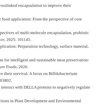
 crosslinked encapsulation to improve their
for food application: From the perspective of core
rspectives of multi-molecule encapsulation, probiotic
nce
, 2025: 101145.
plication: Preparation technology, surface material,
ms for intelligent and sustainable meat preservation:
ture Foods
, 2026.
ove their survival: A focus on Biffdobacterium
103802.
interact with DELLA proteins to negatively regulate
unctions in Plant Development and Environmental