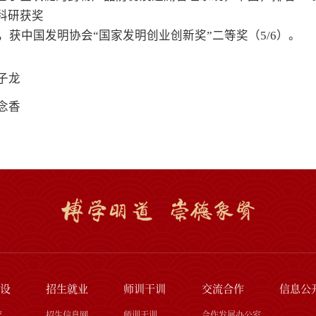
科研获奖
3年，获中国发明协会“国家发明创业创新奖”二等奖（5/6）。
子龙
念香
设
招生就业
师训干训
交流合作
信息公
究
招生信息网
师训干训
合作发展办公室