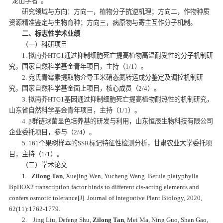
“龙山学者”。
研究领域与方向：方向一，植物分子抗逆机理；方向二，作物种质
资源精准鉴定
与生物育种；方向三，病原物与寄主互作分子机制。
二、标志性学术业绩
（一）科研项目
1. 拟南芥HTG1通过抑制细胞死亡提高植物高温耐受性的分子机制研
究，国家自然科学基金青年项目，主持（1/1）。
2. 宛氏青霉素提取物介导玉米硝态氮转运成分鉴定及调控机制研
究，国家自然科学基金面上项目，核心成员（2/4）。
3. 拟南芥HTG1基因通过抑制细胞死亡提高植物耐热性的机制研究，
山东省自然科学基金青年项目，主持（1/1）。
4. β群链球菌显色培养基的研发与利用，山东恒辰生物科技有限公司
企业委托项目，参与（2/4）。
5. 161个果树样本的SSR标记特征性检测分析，甘肃农业大学委托项
目，主持（1/1）。
（二）学术论文
1.
Zilong Tan
, Xuejing Wen, Yucheng Wang.
Betula platyphylla
BpHOX2
transcription factor binds to different cis-acting elements and
confers osmotic tolerance
[J]. J
ournal of Integrative Plant Biology, 2020,
62(11):1762-1779.
2. Jing Liu, Defeng Shu,
Zilong Tan
, Mei Ma, Ning Guo, Shan Gao,