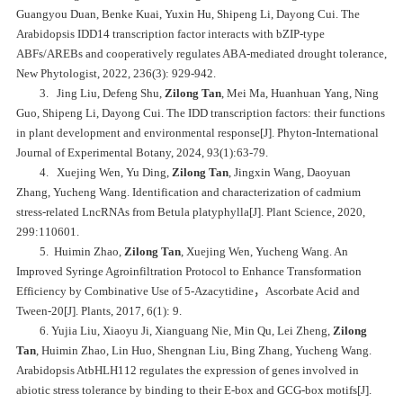
Guangyou Duan, Benke Kuai, Yuxin Hu, Shipeng Li, Dayong Cui.
The
Arabidopsis IDD14 transcription factor interacts with bZIP-type
ABFs/AREBs and cooperatively regulates ABA-mediated drought tolerance,
New Phytologist, 2022, 236(3): 929-942.
3. Jing Liu, Defeng Shu,
Zilong Tan
, Mei Ma, Huanhuan Yang, Ning
Guo, Shipeng Li, Dayong Cui.
The IDD transcription factors: their functions
in plant development and environmental response[J].
Phyton-International
Journal of Experimental Botany, 2024, 93(1):63-79.
4. Xuejing Wen, Yu Ding,
Zilong Tan
, Jingxin Wang, Daoyuan
Zhang, Yucheng Wang.
Identification and characterization of cadmium
stress-related LncRNAs from Betula platyphylla[J].
Plant Science, 2020,
299:110601.
5.
Huimin Zhao,
Zilong Tan
, Xuejing Wen, Yucheng Wang. An
Improved Syringe Agroinfiltration Protocol to Enhance Transformation
Efficiency by Combinative Use of 5-Azacytidine，Ascorbate Acid and
Tween-20[J].
Plants, 2017, 6(1): 9.
6. Yujia Liu, Xiaoyu Ji, Xianguang Nie, Min Qu, Lei Zheng,
Zilong
Tan
, Huimin Zhao, Lin Huo, Shengnan Liu, Bing Zhang, Yucheng Wang.
Arabidopsis AtbHLH112 regulates the expression of genes involved in
abiotic stress tolerance by binding to their E‐box and GCG‐box motifs[J].