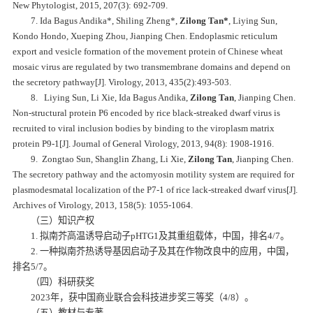
New Phytologist, 2015, 207(3): 692-709.
7.
Ida Bagus Andika*, Shiling Zheng*,
Zilong Tan*
, Liying Sun,
Kondo Hondo, Xueping Zhou, Jianping Chen.
Endoplasmic reticulum
export and vesicle formation of the movement protein of Chinese wheat
mosaic virus are regulated by two transmembrane domains and depend on
the secretory pathway[J].
Virology, 2013, 435(2):493-503.
8. Liying Sun, Li Xie, Ida Bagus Andika,
Zilong Tan
, Jianping Chen.
Non-structural protein P6 encoded by rice black-streaked dwarf virus is
recruited to viral inclusion bodies by binding to the viroplasm matrix
protein P9-1[J].
Journal of General Virology, 2013, 94(8): 1908-1916.
9. Zongtao Sun, Shanglin Zhang, Li Xie,
Zilong Tan
, Jianping Chen.
The secretory pathway and the actomyosin motility system are required for
plasmodesmatal localization of the P7-1 of rice lack-streaked dwarf virus[J].
Archives of Virology, 2013, 158(5): 1055-1064.
（三）知识产权
1. 拟南芥高温诱导启动子pHTG1及其重组载体，中国，排名4/7。
2. 一种拟南芥热诱导基因启动子及其在作物改良中的应用，中国，
排名5/7。
（四）科研获奖
2023年，获中国商业联合会科技进步奖三等奖（4/8）。
（五）教材与专著