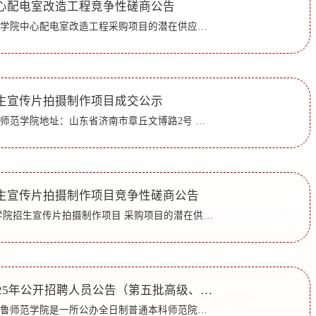
心配电室改造工程竞争性磋商公告
项目概况：齐鲁师范学院中心配电室改造工程采购项目的潜在供应商应在济南市经十路14717号齐源大厦A705获取采购文件，并于2026年1月12日 09点00分（北京时间）前提交响应文件。一、项目基本情况项目编号：SDHZ-251...
生宣传片拍摄制作项目成交公示
一、采购单位：齐鲁师范学院地址：山东省济南市章丘文博路2号 联系方式：0531-66778309二、代理机构：山东九方项目管理有限公司地址：济南市市中区圣贤路国家大学科技园15号楼A座10楼1010 联系人：胡秀 ...
生宣传片拍摄制作项目竞争性磋商公告
项目概况 齐鲁师范学院招生宣传片拍摄制作项目 采购项目的潜在供应商应在济南市市中区圣贤路国家大学科技园15号楼A座10楼1010获取磋商文件，并于2025年12月29日09点30分（北京时间）前送达响应文件。一、项目基本...
齐鲁师范学院2025年公开招聘人员公告（第五批高级、博士研究生岗位）
一、招聘单位简介齐鲁师范学院是一所公办全日制普通本科师范院校。学校前身是创办于1948年的华东大学教育学院；1949年由山东益都（青州市）迁址至山东济南；1960年更名为山东教育学院；2010年改制更名为齐鲁师范...