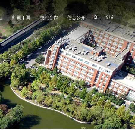
业
师训干训
交流合作
信息公开
校报