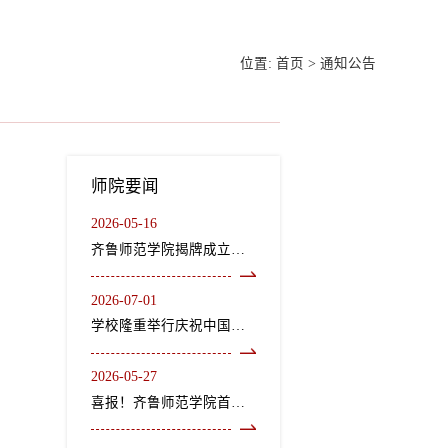
位置:
首页
>
通知公告
师院要闻
2026-05-16
齐鲁师范学院揭牌成立龙山文化研究院、“二安”文化研究院
2026-07-01
学校隆重举行庆祝中国共产党成立105周年“七一”表彰大会暨《长歌尽美》艺术党课
2026-05-27
喜报！齐鲁师范学院首个中外合作办学机构获教育部正式批复设立