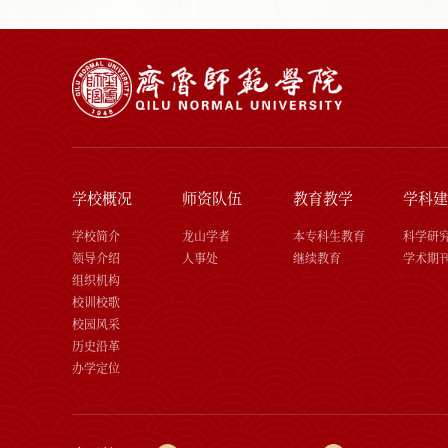
学校概况
师资队伍
教育教学
学科建
学校简介
龙山学者
本专科生教育
科学研
领导介绍
人事处
继续教育
学术期
组织机构
校训校歌
校园风采
历史沿革
办学定位