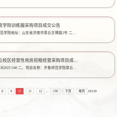
育学院训练服采购项目成交公告
一、招标人：齐鲁师范学院地址：山东省济南市章丘文博路2号 二、招标代理机构：山东正平招标咨询有限公司 地址：济南市历下区花园东路3699号新悦广场1号楼17层联系方式：0531-88257598 三、项目名称：齐鲁师...
齐鲁师范学院章丘校区经营性用房招租经营采购项目成交公告
一、项目编号：SHZB2025-540 二、项目名称：齐鲁师范学院章丘校区经营性用房招租经营采购项目三、成交信息：A包：济南市章丘区百福优家商贸商行（个体工商户），成交金额：24943元/年。B包：济南市章丘区鲜鲜鲜...
...
8
9
10
11
12
130
下页
尾页
10/130