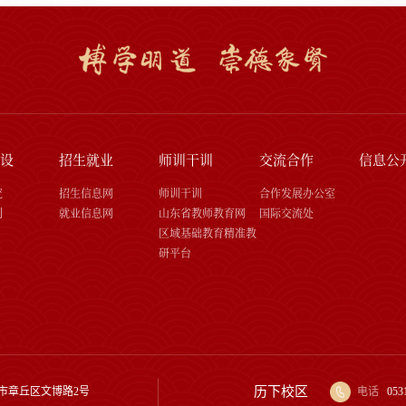
设
招生就业
师训干训
交流合作
信息公
究
招生信息网
师训干训
合作发展办公室
刊
就业信息网
山东省教师教育网
国际交流处
区域基础教育精准教
研平台
历下校区
市章丘区文博路2号
电话
053