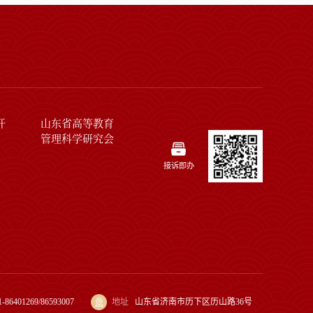
开
山东省高等教育
管理科学研究会
接诉即办
1-86401269/86593007
地址
山东省济南市历下区历山路36号