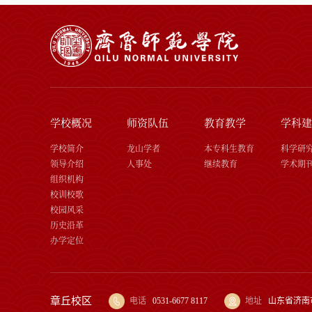
学校概况
师资队伍
教育教学
学科建
学校简介
龙山学者
本专科生教育
科学研
领导介绍
人事处
继续教育
学术期
组织机构
校训校歌
校园风采
历史沿革
办学定位
章丘校区
电话
0531-6677 8117
地址
山东省济南