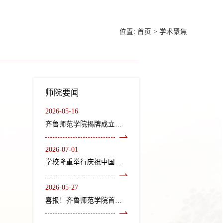
位置:
首页
>
学术聚焦
师院要闻
2026-05-16
齐鲁师范学院揭牌成立龙山文化研究院、“二安”文化研究院
2026-07-01
学校隆重举行庆祝中国共产党成立105周年“七一”表彰大会暨《长歌尽美》艺术党课
2026-05-27
喜报！齐鲁师范学院首个中外合作办学机构获教育部正式批复设立