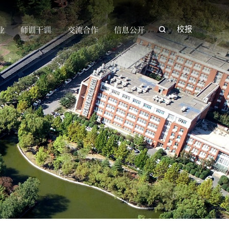
业
师训干训
交流合作
信息公开
校报