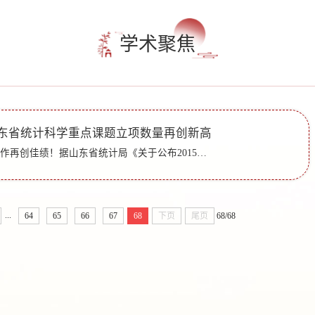
学术聚焦
度山东省统计科学重点课题立项数量再创新高
我校科研项目立项工作再创佳绩！据山东省统计局《关于公布2015年度全省统计科研重点课题的通知》（鲁统字〔2015〕63号），我校喜获10项科研项目立项，其中重点项目2项，一般项目8项。
...
64
65
66
67
68
下页
尾页
68/68