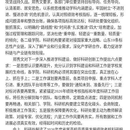
攻坚战持久战。郑秀文要求，各部门单位要坚持目标导向、任务导向，
认清差距、居安思危，以系统思维推动学科内涵建设，牢固树立“不进则
退、慢进亦退”的危机意识，认真对照绩效考核指标，逐一梳理短板，形
成问题清单和整改台账，确保各项指标高效达标；科研处要强化组织、
狠抓落实，以明确的“路线图”和“时间表”扎实推进“四大”培育建设，加
强过程管理和跟踪问效，坚决杜绝“重申报、轻建设”“重数量、轻质量”
的倾向；各二级学院、科研机构要紧密对接国家重大战略、山东19条标
志性产业链，深入了解产业和行业需求，深化产学研合作，着力促进学
科链与产业链有效衔接。
郑秀文对下一步深入推进学科建设、做好科研创新工作提出六点要
求：一是思想认识要再提升，充分认识到学科建设和科研工作是学校发
展的生命线，各学院、科研机构必须将其摆在突出位置，真正放在心
上、抓在手上；二是工作谋划要再靠前，各类项目申报、重点学科人才
引进、重大团队平台培育等工作，要做到“通知未到、准备先行”；三是
对标对表要再聚焦，紧紧锚定2026年绩效考核指标和年度科研工作目
标，将任务分解到每个团队、每位教师，定期盘点进度；四是协同机制
要再畅通，相关部门、学院、科研机构要建立常态化碰头、会商制度，
积极推进工作落实；五是服务保障要再优化，科研处要主动为教师解读
政策、对接专家、优化流程；六是工作作风要再务实，所有数据和工作
进展必须真实有效，经得起时间和历史的检验。
会上，科研处解读了2026年度省属高校高质量发展绩效考核科研相