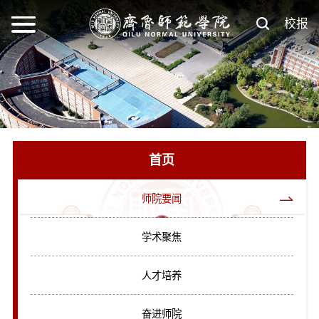
校报
首页
师院要闻
学术聚焦
人才培养
奋进师院