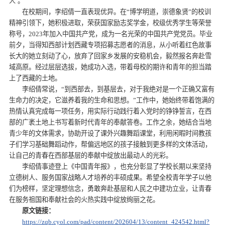
人’。”
在校期间，李绍倩一直表现优异。在“博学明道，崇德象贤”的校训
精神引领下，她积极进取，荣获国家励志奖学金，校级优秀学生等荣誉
称号，2023年加入中国共产党，成为一名光荣的中国共产党党员。毕业
前夕，当得知西部计划西藏专项招募志愿者的消息，从小听着红色故事
长大的她立刻动了心，放弃了回家乡发展的安稳机会，毅然报名奔赴雪
域高原。经过层层选拔，她成功入选，带着母校的期许和青年的担当踏
上了西藏的土地。
李绍倩常说，“到西部去，到基层去，对于我绝对是一个正确又富有
生命力的决定，它滋养着我的生命和思想。”工作中，她始终带着饱满的
热情认真完成每一项任务，用实际行动践行着入党时的铮铮誓言，在西
部的广袤土地上书写着新时代青年的奉献答卷。工作之余，她结合当地
青少年的文体需求，协助开设了课外兴趣舞蹈课堂，利用闲暇时间教孩
子们学习基础舞蹈动作，帮偏远地区的孩子接触到更多样的文体活动，
让自己的青春在西部基层的奉献中绽放出最动人的光彩。
李绍倩事迹登上《中国青年报》，也充分彰显了学校长期以来坚持
立德树人、服务国家战略人才培养的丰硕成果。希望全校青年学子以他
们为榜样，坚定理想信念，勇敢奔赴基层和人民之中建功立业，让青春
在服务祖国和奉献社会的火热实践中绽放绚丽之花。
原文链接：
https://zqb.cyol.com/pad/content/202604/13/content_424542.html?