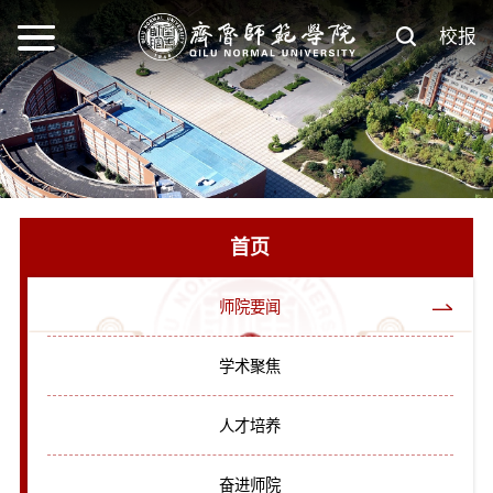
校报
首页
师院要闻
学术聚焦
人才培养
奋进师院