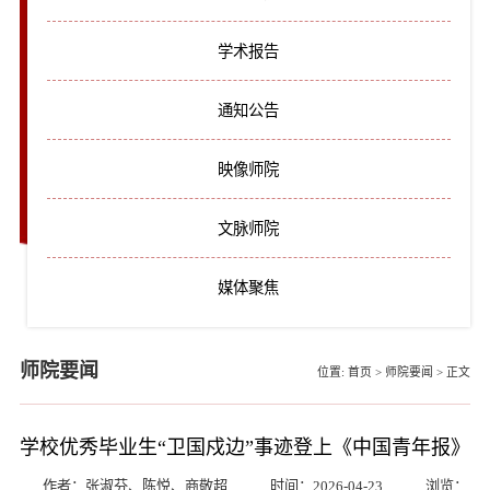
学术报告
通知公告
映像师院
文脉师院
媒体聚焦
师院要闻
位置:
首页
>
师院要闻
>
正文
学校优秀毕业生“卫国戍边”事迹登上《中国青年报》
作者：张淑芬、陈悦、商敬超
时间：2026-04-23
浏览：