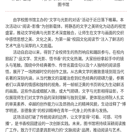
图书馆
由学校图书馆主办的“文学与光影的对话”活动于近日落下帷幕。本
次活动以“阅读+影像”为创新载体，将静态的文字之美转化为动态的视觉
盛宴，推动文学经典与光影艺术深度融合，让师生在文字与画面的交织
中感悟思想之美、文化之美，为第一届“校园文化阅读节”注入了鲜活的
艺术气息与深厚的人文底蕴。
活动自启动以来，得到了全校师生的热烈响应和踊跃参与，在校内
掀起了“品文学、赏光影、悟书香”的文化热潮。大家纷纷拿起手中的镜
头与笔触，围绕中外经典著作、传世名篇佳句以及个人独特的阅读感
悟，展开了一场跨越时空的创作之旅。从古典文学的雅致意境到现当代
名著的深刻内涵，从当代散文的温暖治愈到红色经典的磅礴力量，参赛
者们以真挚的情感和独特的视角，将一帧帧泛黄的书页转化为生动鲜活
的画面。这些作品或细腻入微，或大气磅礴，文字与光影相得益彰，不
仅展现师生们对文学作品的深刻理解与独到见解，更体现出师院人扎实
的审美素养、卓越的创作能力以及昂扬向上的精神风貌，生动诠释了“博
学明道，崇德象贤”的校训精神在青年一代身上的传承与发扬。
这场活动打破了传统阅读的边界，让文学变得“可看、可感、可传
播”，是书香校园建设的一次创新实践。未来，图书馆将持续深耕阅读推
广工作，致力于打造更具影响力的“文脉阅读”品牌，推动阅读与艺术、