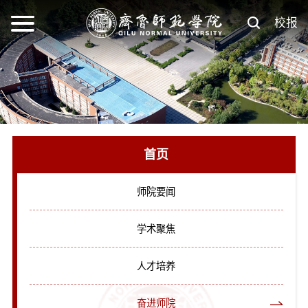
校报
首页
师院要闻
学术聚焦
人才培养
奋进师院