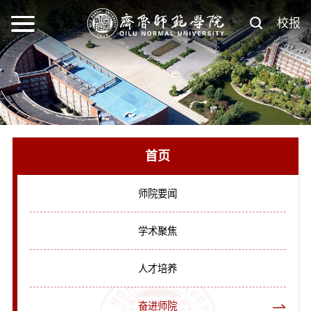
校报
首页
师院要闻
学术聚焦
人才培养
奋进师院