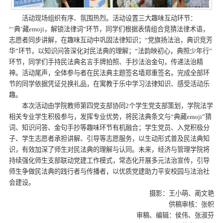
活动现场组织有序、氛围热烈。活动设置三大趣味互动环节：
“‘典’藏emoji，解锁法律词”环节，同学们根据表情组合竞猜法律术语，
志愿者同步讲解，在趣味互动中巩固法律知识；“党旗扬法治，典识竞芳
华”环节，以知识问答深化对民法典的理解；“法韵映初心，典照少年行”
环节，同学们手持民法典名言手牌拍照、手抄法治金句，传递法治精
神。活动尾声，全体参与者在民法典主题签名墙郑重签名。完成全部环
节的同学依据凭证兑换礼品，在寓教于乐中学习法律知识、感受活动乐
趣。
本次活动由学院教师第四党支部协同2个学生党支部策划，学院法学
相关专业学生积极参与，发挥专业优势，将民法典条文与“典藏emoji”猜
词、知识问答、金句手抄等趣味环节有机融合；学生党员、入党积极分
子、学生志愿者承担讲解、引导等志愿服务，以生动形式普及民法典知
识，有效加深了师生对民法典的理解与认同。未来，经济与管理学院将
持续强化师生支部联动党建工作模式，常态化开展多元法治宣传，引导
师生争做民法典的践行者与传播者，以优质党建助力平安校园与法治社
会建设。
摄影：王小萌、蔺文艳
供稿审核：张帜
审稿、编辑：侯伟、张淑芬