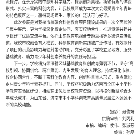
流探讨，在亲身实践中感知科学魅力、探索创新奥秘。新颖有趣的体验
形式、扎实丰富的科创内容，让我校展区成为本次大会最受青少年青睐
的特色展区之一，赢得现场师生、家长的广泛认可与好评。
此次参展是对我校市校融合科创教育项目建设成果的一次全面检验
与集中展示，更为学校深化校企协同、夯实校地合作、推进资源共建共
享搭建了优质交流平台。依托山东教育电视台专题直播等多渠道宣传报
道，我校市校融合育人模式、科创教育创新实践被广泛传播，有效提升
了项目的示范影响力与辐射带动作用，充分彰显了学校立足地方、服务
基础教育、助力青少年科创素养提升的责任与担当。
下一步，学校将持续深耕区域基础教育科创教育薄弱环节，坚守“高
校引领、协同供给、精准赋能、内生发展”的育人理念，持续深化市校、
校企协同合作，不断丰富科创教育内容、创新科普育人形式，重点赋能
乡村青少年科学素养提升。同时，学校将积极助力济南市全国中小学科
学教育实验区建设，持续输出优质高校教育资源，以科技创新赋能青少
年成长成才，为山东省、济南市中小学科创教育高质量发展注入源源不
断的高校动能。
摄影：聂俊妍
供稿审核：刘丙利
审稿、编辑：侯伟、张淑芬
终审：孙磊