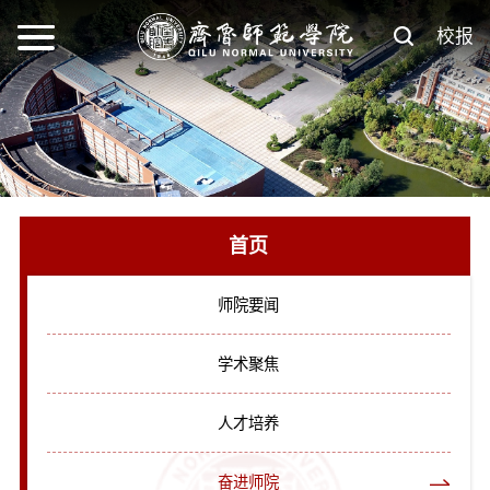
校报
首页
师院要闻
学术聚焦
人才培养
奋进师院