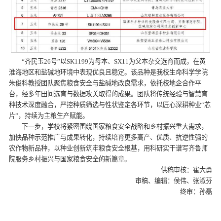
“齐民玉26号”以SK1199为母本、SX11为父本杂交选育而成，在黄
淮海地区和盐碱地环境中表现优良且稳定。该品种是我校生命科学学院
朱俊科教授团队聚焦粮食安全与盐碱地改良需求，依托校地企合作平
台，经多年田间选育与数据攻关取得的成果。团队将传统经验与智慧育
种技术深度融合，严控种质筛选与性状鉴定各环节，以匠心深耕种业“芯
片”，持续为主粮生产赋能。
下一步，学校将紧密围绕国家粮食安全战略和乡村振兴重大需求，
加快品种示范推广与成果转化，持续培育更多高产、优质、抗逆性强的
农作物新品种，以种业创新筑牢粮食安全根基，用科研实干谱写齐鲁师
院服务乡村振兴与国家粮食安全的新篇章。
供稿审核：崔大勇
审稿、编辑：侯伟、张淑芬
终审：孙磊