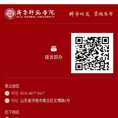
接诉即办
章丘校区
电话
0531-6677 8117
地址
山东省济南市章丘区文博路2号
历下校区