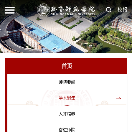
校报
首页
师院要闻
学术聚焦
人才培养
奋进师院