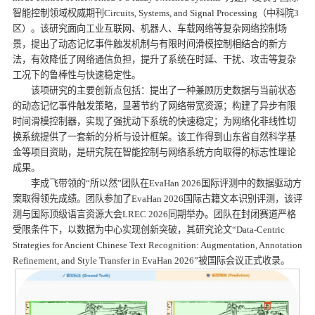
智能控制领域权威期刊Circuits, Systems, and Signal Processing（中科院3
区）。该研究面向工业互联网、机器人、车载网络等复杂网络控制场
景，提出了动态记忆事件触发机制与有限时间滑模控制相结合的新方
法，有效降低了网络通信负担，提升了系统在时延、干扰、攻击等复杂
工况下的鲁棒性与快速稳定性。
该项研究的主要创新点包括：提出了一种兼顾历史数据与当前状态
的动态记忆事件触发策略，显著节约了网络带宽资源；构建了异步有限
时间滑模控制器，实现了强扰动下系统的快速稳定；为网络化非线性切
换系统提供了一套新的分析与设计框架。该工作得到山东省自然科学基
金等项目资助，是研究院在智能控制与网络系统方向取得的标志性理论
成果。
李成飞带领的“所以然”团队在EvaHan 2026国际评测中的数据驱动方
案取得领先成绩。团队参加了EvaHan 2026国际古籍文本识别评测，该评
测与国际顶级语言资源大会LREC 2026同期举办。团队在封闭赛道严格
受限条件下，以数据为中心实现创新突破，其研究论文“Data-Centric
Strategies for Ancient Chinese Text Recognition: Augmentation, Annotation
Refinement, and Style Transfer in EvaHan 2026”被国际会议正式收录。