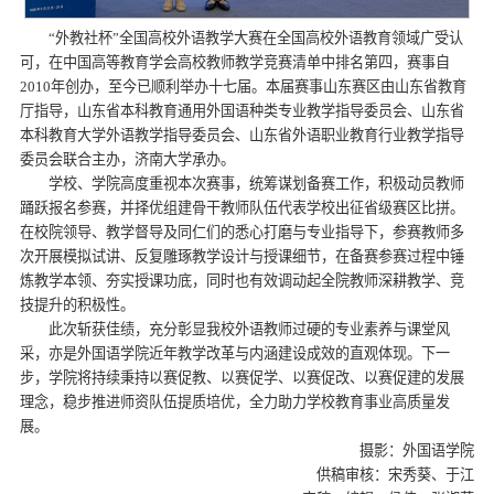
“外教社杯”全国高校外语教学大赛在全国高校外语教育领域广受认
可，在中国高等教育学会高校教师教学竞赛清单中排名第四，赛事自
2010年创办，至今已顺利举办十七届。本届赛事山东赛区由山东省教育
厅指导，山东省本科教育通用外国语种类专业教学指导委员会、山东省
本科教育大学外语教学指导委员会、山东省外语职业教育行业教学指导
委员会联合主办，济南大学承办。
学校、学院高度重视本次赛事，统筹谋划备赛工作，积极动员教师
踊跃报名参赛，并择优组建骨干教师队伍代表学校出征省级赛区比拼。
在校院领导、教学督导及同仁们的悉心打磨与专业指导下，参赛教师多
次开展模拟试讲、反复雕琢教学设计与授课细节，在备赛参赛过程中锤
炼教学本领、夯实授课功底，同时也有效调动起全院教师深耕教学、竞
技提升的积极性。
此次斩获佳绩，充分彰显我校外语教师过硬的专业素养与课堂风
采，亦是外国语学院近年教学改革与内涵建设成效的直观体现。下一
步，学院将持续秉持以赛促教、以赛促学、以赛促改、以赛促建的发展
理念，稳步推进师资队伍提质培优，全力助力学校教育事业高质量发
展。
摄影：外国语学院
供稿审核：宋秀葵、于江