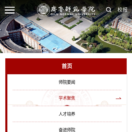
校报
首页
师院要闻
学术聚焦
人才培养
奋进师院