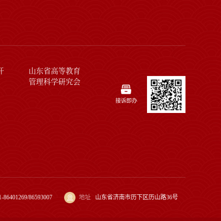
开
山东省高等教育
管理科学研究会
接诉即办
1-86401269/86593007
地址
山东省济南市历下区历山路36号