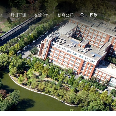
业
师训干训
交流合作
信息公开
校报