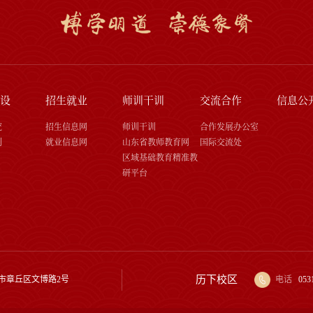
设
招生就业
师训干训
交流合作
信息公
究
招生信息网
师训干训
合作发展办公室
刊
就业信息网
山东省教师教育网
国际交流处
区域基础教育精准教
研平台
历下校区
市章丘区文博路2号
电话
053