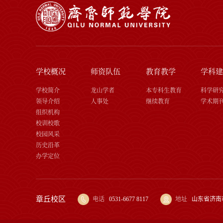
学校概况
师资队伍
教育教学
学科建
学校简介
龙山学者
本专科生教育
科学研
领导介绍
人事处
继续教育
学术期
组织机构
校训校歌
校园风采
历史沿革
办学定位
章丘校区
电话
0531-6677 8117
地址
山东省济南