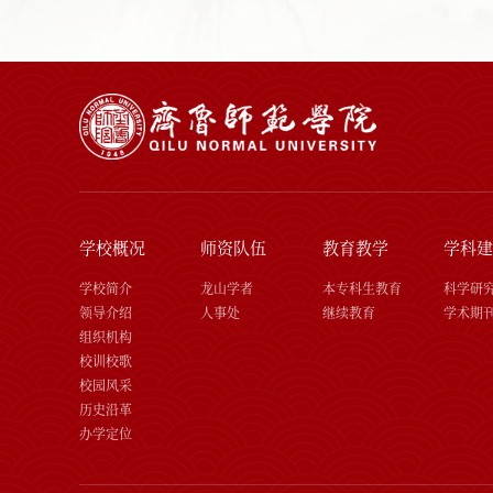
学校概况
师资队伍
教育教学
学科建
学校简介
龙山学者
本专科生教育
科学研
领导介绍
人事处
继续教育
学术期
组织机构
校训校歌
校园风采
历史沿革
办学定位