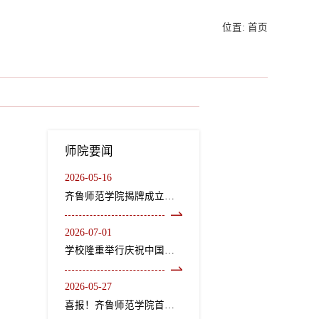
位置:
首页
师院要闻
2026-05-16
齐鲁师范学院揭牌成立龙山文化研究院、“二安”文化研究院
2026-07-01
学校隆重举行庆祝中国共产党成立105周年“七一”表彰大会暨《长歌尽美》艺术党课
2026-05-27
喜报！齐鲁师范学院首个中外合作办学机构获教育部正式批复设立