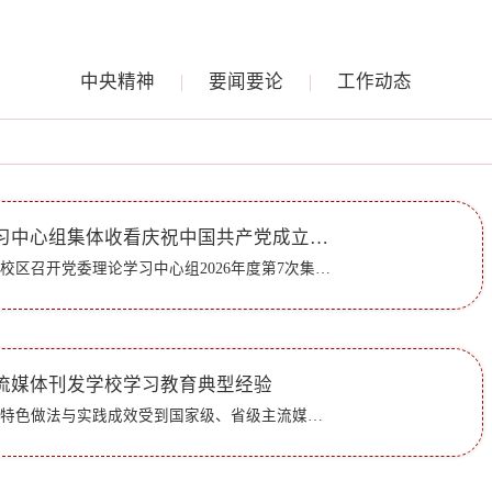
中央精神
要闻要论
工作动态
学校党委理论学习中心组集体收看庆祝中国共产党成立105周年大会
7月1日，学校在章丘校区召开党委理论学习中心组2026年度第7次集体学习会，集体收看庆祝中国共产党成立105周年大会现场直播，深入学习习近平总书记在大会上的重要讲话精神。学习会由党委书记赵长林主持。上午10时...
流媒体刊发学校学习教育典型经验
近日，学校学习教育特色做法与实践成效受到国家级、省级主流媒体宣传报道。其中，全国高校思想政治工作网以《“三全三实”破难题 推进学习教育走深走实》为题，报道学校学习教育查摆问题创新机制及显著成效；“学...