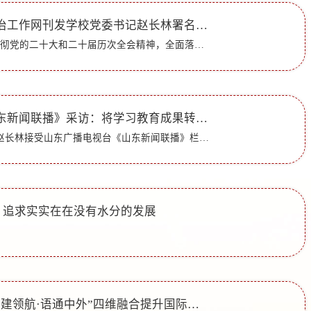
全国高校思想政治工作网刊发学校党委书记赵长林署名文章
【编者按】为深入贯彻党的二十大和二十届历次全会精神，全面落实习近平总书记关于教育的重要论述和全国教育大会精神，各地各校聚焦《教育强国建设规划纲要（2024—2035年）》，以攻坚精神高质量实施新时代立德树...
赵长林接受《山东新闻联播》采访：将学习教育成果转化为促进毕业生高质量充分就业实效
4月30日，党委书记赵长林接受山东广播电视台《山东新闻联播》栏目采访，围绕树立和践行正确政绩观学习教育开展成效，重点介绍了学校聚焦立德树人根本任务、将学习教育成果转化为促进毕业生高质量就业这一民生实效...
| 追求实实在在没有水分的发展
外国语学院：“党建领航·语通中外”四维融合提升国际传播育人实效