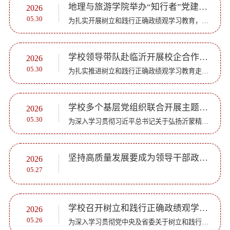
地理与旅游学院举办“知行者”党建工作沙龙
2026
05.30
为扎实开展树立和践行正确政绩观学习教育，进一步夯实基层党建工作根基，推动党建工作与学院学科建设、人才培养、科研创新等中心工作深度融合，5月29日，地理与旅游学院举办2026年第2期“知行者”党建工作沙龙。...
学校领导带队赴临沂开展校企合作交流暨访企拓岗活动
2026
05.30
为扎实推进树立和践行正确政绩观学习教育走深走实，深入落实高校毕业生就业工作相关部署，深化校企合作、畅通人才供需渠道，5月29日，学校党委书记赵长林，党委委员、副校长孙洪兆，党委委员、宣传部部长孙磊，学...
学校多个基层党组织联合开展主题党日暨党性教育活动
2026
05.30
为深入学习贯彻习近平总书记关于弘扬沂蒙精神的重要指示精神，进一步树立和践行正确政绩观，教育引导党员干部坚定理想信念、锤炼过硬品格，5月29日，生命科学学院党委联合宣传与统战党支部、学生工作处党支部赴临...
坚持高质量发展要成为领导干部政绩观的重要内容（深入学习贯彻习近平新时代中国特色社会主义思想）
2026
05.27
学校召开树立和践行正确政绩观学习教育调度会
2026
05.26
为深入学习贯彻党中央及省委关于树立和践行正确政绩观学习教育的部署要求，推动全校学习教育走深走实，5月25日上午，学校在章丘校区第一会议室召开学习教育调度会。党委副书记、学校学习教育工作专班组长赵敏主持...