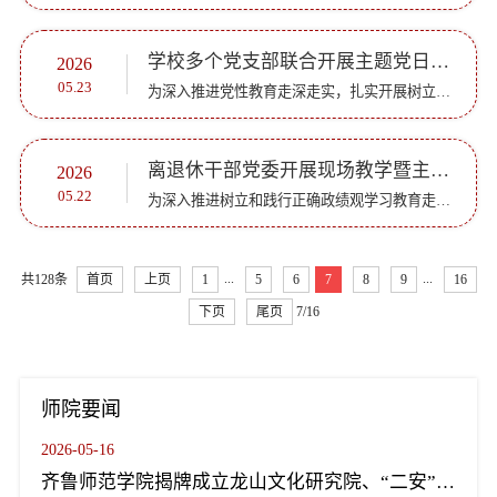
学校多个党支部联合开展主题党日活动
2026
05.23
为深入推进党性教育走深走实，扎实开展树立和践行正确政绩观学习教育，引导师生党员锤炼过硬作风、强化责任担当，5月22日，地理与旅游学院教师党支部、学生党支部与学生工作处党支部赴山东原山艰苦创业纪念馆联合...
离退休干部党委开展现场教学暨主题党日活动
2026
05.22
为深入推进树立和践行正确政绩观学习教育走深走实，认真落实中共山东省委老干部局开展“丹心向党·桑榆生辉”主题党日活动部署，坚持党性教育常态化长效化，近日，离退休工作处、离退休干部党委组织全体离退休干...
...
...
共128条
首页
上页
1
5
6
7
8
9
16
下页
尾页
7/16
师院要闻
2026-05-16
齐鲁师范学院揭牌成立龙山文化研究院、“二安”文化研究院