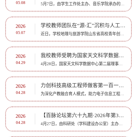
05.08
5月7日，由学生工作处主办、音乐学院承办的第三十七期“志业大讲堂”在章丘校区第一学术报告厅举行。济南市历下区教体局党组成员、教育教学研究中心主任、正高级教师颜世民受邀作《新时代 新教育 新青年》专题报...
学校教师团队在“源-汇”沉积与人工智能交叉领域取得突破性进展
2026
05.07
近日，学校地理与旅游学院山东省高校青年创新团队在河流地貌演化与沉积物示踪研究中取得重要进展。该团队由刘方斌副教授牵头，将同位素地质学与机器学习深度交叉，揭示了湄公河的源汇系统演化规律。相关成果近期...
我校教师受聘为国家天文科学数据中心第二届理事
2026
04.29
4月28日，国家天文科学数据中心第二届理事会及专家委员会成立大会暨战略发展咨询会在中国科学院国家天文台举行。大会宣布新一届理事会及专家委员会名单，中国科学院国家天文台刘继峰研究员任理事长，中国科学院国...
力创科技高级工程师做客第一百一十八期“物电讲坛”
2026
04.28
为深化产教融合育人模式，助力电子信息工程专业学生把握行业前沿、明晰职业发展方向，近日，物理与电子工程学院举办第一百一十八期“物电讲坛”，力创科技股份有限公司第一研究院院长、高级工程师赵增强受邀主讲...
【百脉论坛第六十九期·2026年第3期】中国科学院地理科学与资源研究所王劲峰研究员：空间因果&地理探测器
2026
04.28
4月27日，由科研处（学科建设办公室）主办、地理与旅游学院承办的“百脉论坛”第六十九期（2026年第3期）在章丘校区第二学术报告厅举行。中国科学院地理科学与资源研究所研究员、博士生导师王劲峰应邀作题为《空...