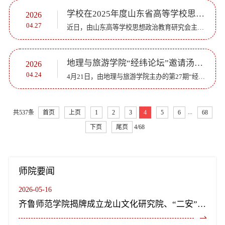
学校在2025年度山东省高等学校思想政治教育优秀论文和工作案例征集活动中获佳绩
2026
04.27
近日，由山东高等学校思想政治教育研究会主办的2025年度山东省高等学校思想政治教育优秀论文和工作案例征集活动评选结果揭晓。齐鲁师范学院共遴选推荐29篇/件作品，12篇/件获奖，其中优秀论文二等奖1篇、三等奖3...
地理与旅游学院“经纬论坛”邀请汤国安教授作专题讲座
2026
04.24
4月21日，由地理与旅游学院主办的第27期“经纬论坛”在章丘校区第二学术报告厅举行。本次论坛特邀南京师范大学汤国安教授作题为《科学辩证思想融入地理师范教育的认知框架与教学方法》的专题报告。论坛由地理与旅...
...
共537条
首页
上页
1
2
3
4
5
6
68
下页
尾页
4/68
师院要闻
2026-05-16
齐鲁师范学院揭牌成立龙山文化研究院、“二安”文化研究院