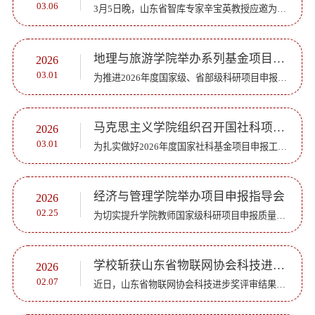
03.06
3月5日晚，山东省智库专家辛宝英教授应邀为外国语学院做题为《如何突破“科研强、建言弱”困境，推动高校教师议政能力新提升》的专题讲座。讲座由外国语学院院长宋秀葵主持，学院全体教师线上聆听。辛宝英教授系...
地理与旅游学院举办系列基金项目申报指导活动
2026
03.01
为推进2026年度国家级、省部级科研项目申报工作，切实提升项目申报质量，地理与旅游学院近期组织多期“经纬论坛”，针对不同学科方向提供精准申报指导。2月28日下午，学院在历下校区北办公楼401会议室举办了人文...
马克思主义学院组织召开国社科项目系列论证会
2026
03.01
为扎实做好2026年度国家社科基金项目申报工作，有效提升项目论证质量与申报成功率，马克思主义学院于2月13日、23日、27日连续组织了三场高水平项目论证会，分别邀请教育部“长江学者”特聘教授、中国人民大学马克...
经济与管理学院举办项目申报指导会
2026
02.25
为切实提升学院教师国家级科研项目申报质量与成功率，经济与管理学院于2月24日下午在历下校区举办国家社科基金项目及教育部人文社科项目申报指导会。会议特邀山东大学特聘教授、博士生导师杨蕙馨与臧旭恒两位资深...
学校斩获山东省物联网协会科技进步奖一等奖
2026
02.07
近日，山东省物联网协会科技进步奖评审结果公示，我校物理与电子工程学院凭借在物联网领域的技术研发与创新应用成果，斩获一等奖1项、三等奖1项，彰显了学校在人工智能与物联网交叉融合领域的扎实科研功底和应用...