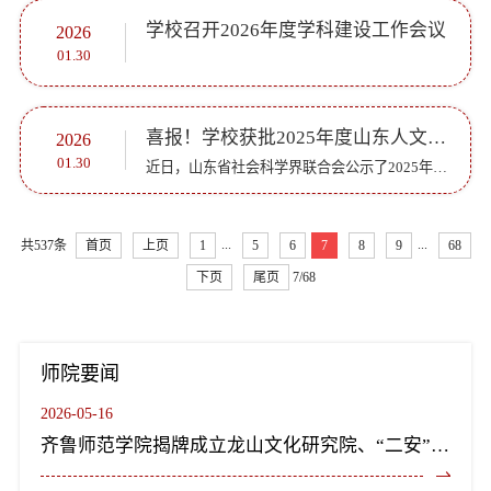
学校召开2026年度学科建设工作会议
2026
01.30
喜报！学校获批2025年度山东人文社科联合基金“沂蒙精神与革命文物研究专项”
2026
01.30
近日，山东省社会科学界联合会公示了2025年度山东省人文社会科学联合基金项目“沂蒙精神与革命文物研究专项拟立项名单”。学校文学院、历史文化学院朱振华教授团队申报的“精神地标与空间网络：沂蒙精神视域下山...
...
...
共537条
首页
上页
1
5
6
7
8
9
68
下页
尾页
7/68
师院要闻
2026-05-16
齐鲁师范学院揭牌成立龙山文化研究院、“二安”文化研究院