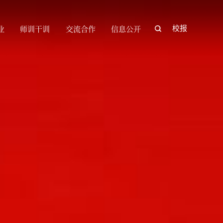
业
师训干训
交流合作
信息公开
校报