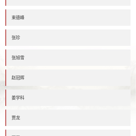
束德峰
张珍
张旭雪
赵冠辉
姜学科
贾龙