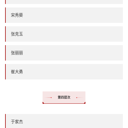
宋秀葵
张克玉
张丽丽
崔大勇
第四层次
于家杰