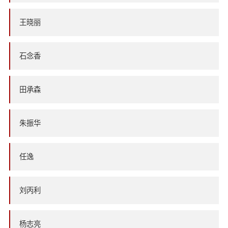
王晓丽
石念香
田承森
朱振华
任逸
刘丙利
杨志亮