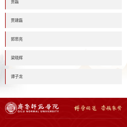
贾磊
贾建磊
郭思亮
梁晓辉
谭子龙